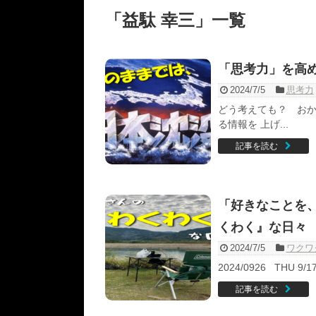
「
益駄 幸三
」
一覧
「思考力」を高
2024/7/5
思考力
どう考えても？ おか
る情報を 上げ...
記事を読む
「好きなことを
くわく』な日々
2024/7/5
ワクワ
2024/0926 THU
記事を読む