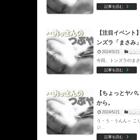
記事を読む
【注目イベント
ンズラ「まさみ
2024/5/21
シン
今回、トンズラのまさみ
記事を読む
【ちょっとヤバ
から。
2024/5/21
シン
う・う・うんん～ こ
ジ...
記事を読む