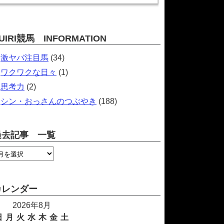
UIRI競馬 INFORMATION
激ヤバ注目馬
(34)
ワクワクな日々
(1)
思考力
(2)
シン・おっさんのつぶやき
(188)
過去記事 一覧
カレンダー
2026年8月
日
月
火
水
木
金
土