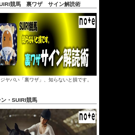
SUIRI競馬 裏ワザ サイン解読術
マジヤバい「裏ワザ」、知らないと損です。
シン・SUIRI競馬