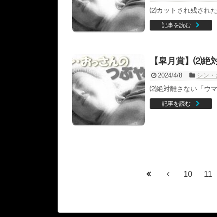
⑵カットされ残された
記事を読む
【皐月賞】⑵絶
2024/4/8
シン・
⑵絶対離さない「ウマの
記事を読む
10
11