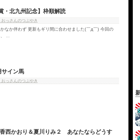
EI賞・北九州記念】枠順解読
・おっさんのつぶやき
かなか伴わず 更新もギリ間に合わせました(￣д￣) 今回の
...
用サイン馬
・おっさんのつぶやき
】香西かおり＆夏川りみ２ あなたならどうす