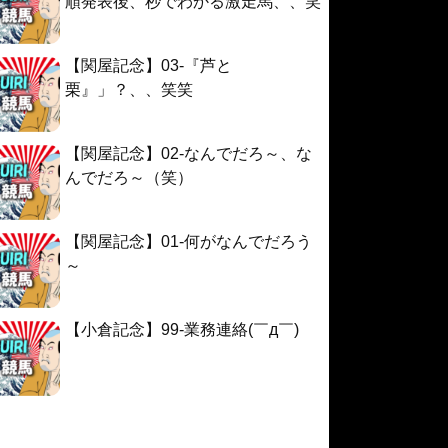
順発表後、秒でわかる激走馬、、笑
【関屋記念】03-『芦と
栗』」？、、笑笑
【関屋記念】02-なんでだろ～、な
んでだろ～（笑）
【関屋記念】01-何がなんでだろう
～
【小倉記念】99-業務連絡(￣д￣)