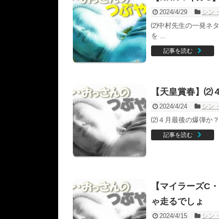
2024/4/29
シン
⑵中村先生の一発ネタ
を ...
記事を読む
【天皇賞春】⑵
2024/4/24
シン
⑵４月最後の爆弾か？ で
記事を読む
【マイラーズC
ゃ走るでしょ
2024/4/15
シン