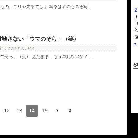
もの、こりゃ走るでしょ 写るはずのものを写...
2
9
1
2
3
対離さない「ウマのそら」（笑）
«
おっさんのつぶやき
そら」（笑） 見たまま、もう単純なのか？ ...
S
12
13
14
15