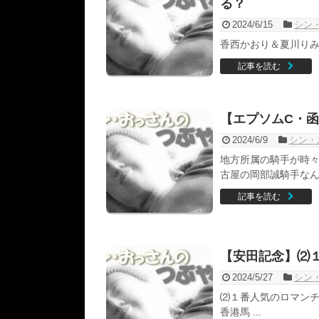
る？
2024/6/15
シン
香西かおり＆夏川りみ２
記事を読む
【エプソムC・函
2024/6/9
シン・
地方所属の騎手が時々
古屋の岡部誠騎手なんか
記事を読む
【安田記念】⑵
2024/5/27
シン
⑵１番人気のロマンチ
香港馬 ...