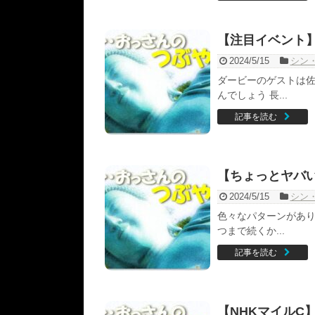
【注目イベント
2024/5/15
シン
ダービーのゲストは佐
んでしょう 長...
記事を読む
【ちょっとヤバ
2024/5/15
シン
色々なパターンがあり
つまで続くか...
記事を読む
【NHKマイルC