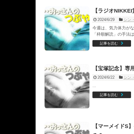
【ラジオNIKK
2024/6/29
シン
今週は、気力体力がな
「枠順解読」の手法は、 
記事を読む
【宝塚記念】専
2024/6/22
シン
...
記事を読む
【マーメイドS