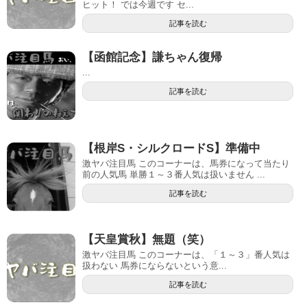
ヒット！ では今週です セ...
記事を読む
【函館記念】謙ちゃん復帰
...
記事を読む
【根岸S・シルクロードS】準備中
激ヤバ注目馬 このコーナーは、馬券になって当たり
前の人気馬 単勝１～３番人気は扱いません ...
記事を読む
【天皇賞秋】無題（笑）
激ヤバ注目馬 このコーナーは、「１～３」番人気は
扱わない 馬券にならないという意...
記事を読む