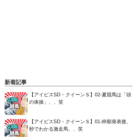
新着記事
【アイビスSD・クイーンＳ】02-夏競馬は「頭
の体操」、、笑
【アイビスSD・クイーンＳ】01-枠順発表後、
秒でわかる激走馬、、笑