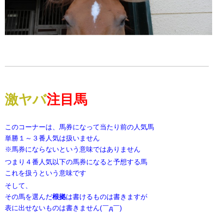
激ヤバ
注目馬
このコーナーは、馬券になって当たり前の人気馬
単勝１～３番人気は扱いません
※馬券にならないという意味ではありません
つまり４番人気以下の馬券になると予想する馬
これを扱うという意味です
そして、
その馬を選んだ
根拠
は書けるものは書きますが
表に出せないものは書きません(￣д￣)