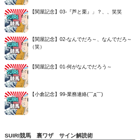
【関屋記念】03-『芦と栗』」？、、笑笑
【関屋記念】02-なんでだろ～、なんでだろ～
（笑）
【関屋記念】01-何がなんでだろう～
【小倉記念】99-業務連絡(￣д￣)
SUIRI競馬 裏ワザ サイン解読術