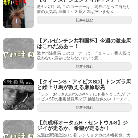
激ヤバ注目馬 このコーナーは、馬券になって当たり
前の人気馬 単勝１～３番人気は扱いません ...
記事を読む
【アルゼンチン共和国杯】今週の激走馬
はこれだああ～！
激ヤバ注目馬 このコーナーは、「１～３」番人気は
扱わない 馬券にならないという意...
記事を読む
【クイーンS・アイビスSD】トンズラ馬
と繰上り馬が教える麻原彰晃
「シン・おっさんのつぶやき」にも書きましたが ア
イビスSDの重複登録馬２頭 抽選対象のスリーアイ...
記事を読む
【京成杯オータムH・セントウルS】ジ
ジイが走るか、希望が走るか！
先週は新潟記念の１着 シンリョクカの木幡初也、大