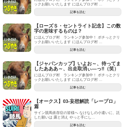
ックお願いいたします にほんブログ村 ...
記事を読む
【ローズＳ・セントライト記念】この数
字の意味するものは？
にほんブログ村 ランキング参加中！ ポチっとクリ
ックお願いいたします にほんブログ村 ...
記事を読む
【ジャパンカップ】いよお～、待ってま
したあああ～、出走取消ぃ―っ‼（笑）
にほんブログ村 ランキング参加中！ ポチっとクリ
ックお願いいたします にほんブログ村 ...
記事を読む
【オークス】03-妄想解読「レープロ」
篇
サイン競馬依存症の皆様へ なけなしの小遣いに、託
した願いは 露と消え やっと手にし...
記事を読む