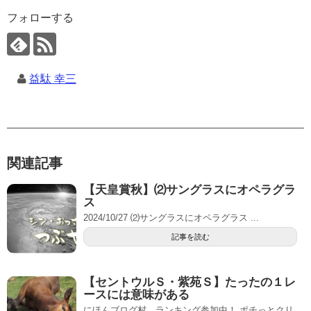
フォローする
益駄 幸三
関連記事
【天皇賞秋】⑵サングラスにオペラグラ
ス
2024/10/27 ⑵サングラスにオペラグラス ...
記事を読む
【セントウルＳ・紫苑Ｓ】たったの１レ
ースには意味がある
にほんブログ村 ランキング参加中！ ポチっとクリ