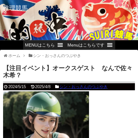
推理競馬
MENUはこちら
Menuはこちらです
ホーム
シン・おっさんのつぶやき
【注目イベント】オークスゲスト なんで佐々
木希？
2024/5/15
2025/4/8
シン・おっさんのつぶやき