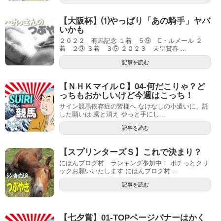
【大阪杯】⑴やっぱり「あの騎手」ヤバ
いかも
２０２２ 有馬記念 １着 ５⑨ C・ルメール ２
着 ２③ ３着 ３⑤ ２０２３ 天皇賞春 ...
記事を読む
【ＮＨＫマイルＣ】04-何だこりゃ？ど
っちもおかしいけど今週はこっち！
サイン競馬依存症の皆様へ なけなしの小遣いに、託
した願いは 露と消え やっと手にし...
記事を読む
【スプリンターズＳ】これで決まり？
にほんブログ村 ランキング参加中！ ポチっとクリ
ックお願いいたします にほんブログ村 ...
記事を読む
【七夕賞】01-TOPページバナーはかく