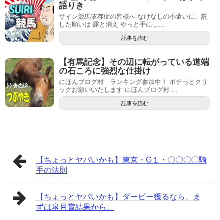
語りき
サイン競馬依存症の皆様へ なけなしの小遣いに、託
した願いは 露と消え やっと手にし...
記事を読む
【有馬記念】その辺に転がっている道端
の石ころに強烈な仕掛け
にほんブログ村 ランキング参加中！ ポチっとクリ
ックお願いいたします にほんブログ村 ...
記事を読む
【ちょっとヤバいかも】東京・G１・〇〇〇〇騎
手の法則
【ちょっとヤバいかも】ダービー獲るなら、ま
ずは皐月賞結果から。