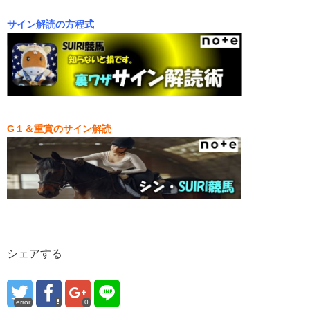
サイン解読の方程式
G１＆重賞のサイン解読
シェアする
error
0