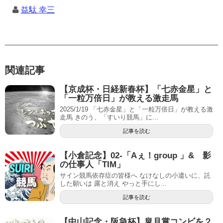
益駄 幸三
関連記事
【京成杯・日経新春杯】「七赤金星」と
「一粒万倍日」が教える激走馬
2025/1/19 「七赤金星」と「一粒万倍日」が教える激
走馬 きのう、「すいり競馬」に...
記事を読む
【小倉記念】02-「Aぇ！group 」& 影
の仕事人「TIM」
サイン競馬依存症の皆様へ なけなしの小遣いに、託
した願いは 露と消え やっと手にし...
記事を読む
【中山記念・阪急杯】皐月賞コンビを２