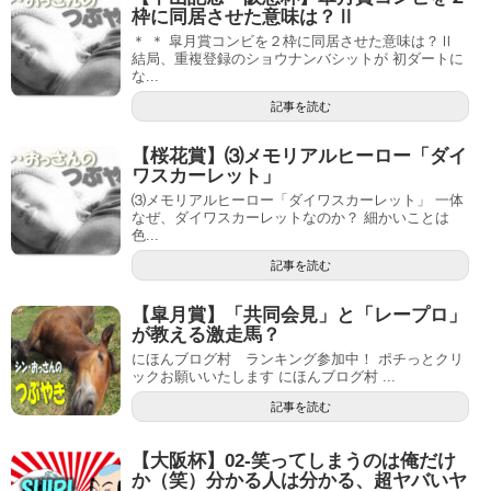
枠に同居させた意味は？Ⅱ
＊ ＊ 皐月賞コンビを２枠に同居させた意味は？Ⅱ
結局、重複登録のショウナンバシットが 初ダートに
な...
記事を読む
【桜花賞】⑶メモリアルヒーロー「ダイ
ワスカーレット」
⑶メモリアルヒーロー「ダイワスカーレット」 一体
なぜ、ダイワスカーレットなのか？ 細かいことは
色...
記事を読む
【皐月賞】「共同会見」と「レープロ」
が教える激走馬？
にほんブログ村 ランキング参加中！ ポチっとクリ
ックお願いいたします にほんブログ村 ...
記事を読む
【大阪杯】02-笑ってしまうのは俺だけ
か（笑）分かる人は分かる、超ヤバいヤ