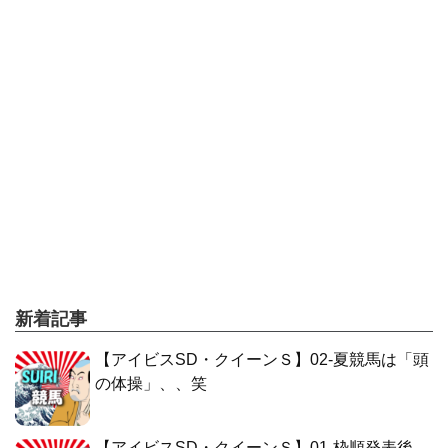
新着記事
【アイビスSD・クイーンＳ】02-夏競馬は「頭
の体操」、、笑
【アイビスSD・クイーンＳ】01-枠順発表後、