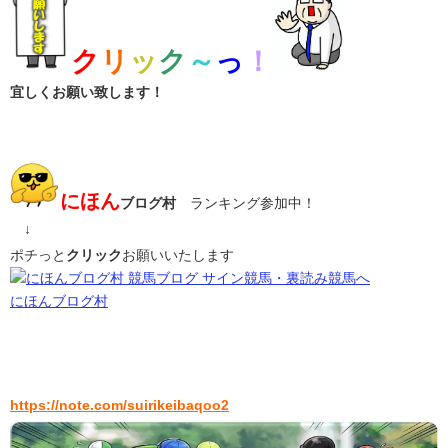
ク
リ
ッ
ク
～
っ
！
宜しくお願い致します！
にほん
ブログ村
ランキング参加中！
＊
↓
ポチっと
クリック
お願いいたします
にほんブログ村
https://note.com/suirikeibaqoo2