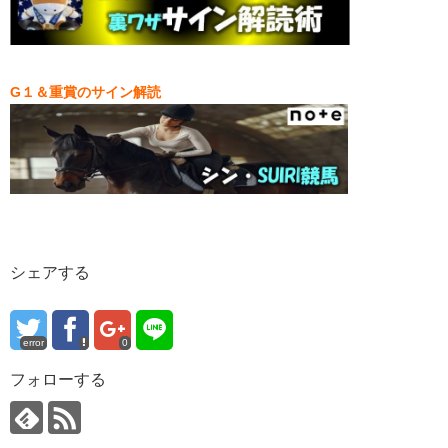
G１＆重賞のサイン解読
シェアする
error
0
フォローする