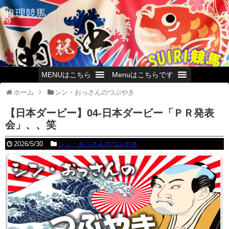
推理競馬
MENUはこちら
Menuはこちらです
ホーム
シン・おっさんのつぶやき
【日本ダービー】04-日本ダービー「ＰＲ発表
会」、、笑
2026/5/30
シン・おっさんのつぶやき