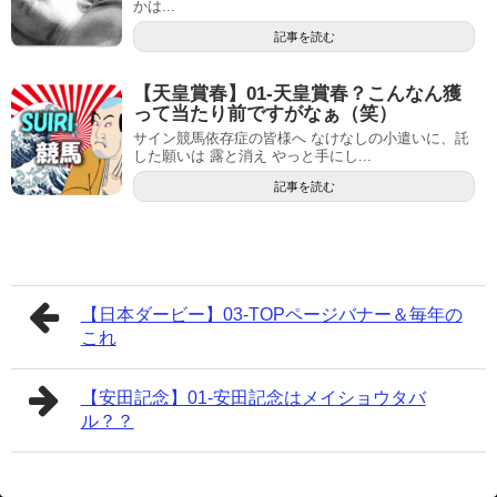
かは...
記事を読む
【天皇賞春】01-天皇賞春？こんなん獲
って当たり前ですがなぁ（笑）
サイン競馬依存症の皆様へ なけなしの小遣いに、託
した願いは 露と消え やっと手にし...
記事を読む
【日本ダービー】03-TOPページバナー＆毎年の
これ
【安田記念】01-安田記念はメイショウタバ
ル？？