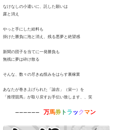
なけなしの小遣いに、託した願いは
露と消え
やっと手にした給料も
掛けた勝負に泡と消え、残る悪夢と絶望感
新聞の団子を当てに一発勝負も
無残に夢は砕け散る
そんな、数々の尽きぬ恨みをはらす裏稼業
あなたが巻き上げられた「諭吉」（栄一）を
「推理競馬」が取り戻すお手伝い致します、、笑
万
馬
券
ト
ラ
ッ
ク
マ
ン
＊
ーーーーーー