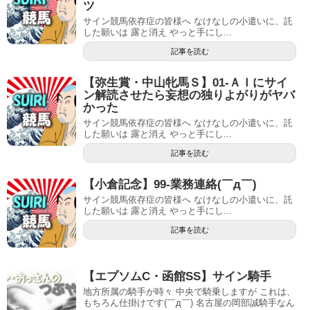
ツ
サイン競馬依存症の皆様へ なけなしの小遣いに、託
した願いは 露と消え やっと手にし...
記事を読む
【弥生賞・中山牝馬Ｓ】01-ＡＩにサイ
ン解読させたら妄想の独りよがりがヤバ
かった
サイン競馬依存症の皆様へ なけなしの小遣いに、託
した願いは 露と消え やっと手にし...
記事を読む
【小倉記念】99-業務連絡(￣д￣)
サイン競馬依存症の皆様へ なけなしの小遣いに、託
した願いは 露と消え やっと手にし...
記事を読む
【エプソムC・函館SS】サイン騎手
地方所属の騎手が時々 中央で騎乗しますが これは、
もちろん仕掛けです(￣д￣) 名古屋の岡部誠騎手なん