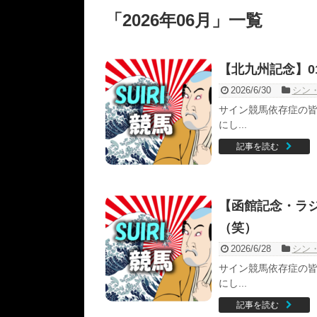
「
2026年06月
」
一覧
【北九州記念】0
2026/6/30
シン
サイン競馬依存症の皆
にし...
記事を読む
【函館記念・ラジ
（笑）
2026/6/28
シン
サイン競馬依存症の皆
にし...
記事を読む