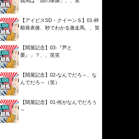
競馬は「頭の体操」、、笑
【アイビスSD・クイーンＳ】01-枠
順発表後、秒でわかる激走馬、、笑
【関屋記念】03-『芦と
栗』」？、、笑笑
【関屋記念】02-なんでだろ～、な
んでだろ～（笑）
【関屋記念】01-何がなんでだろう
～