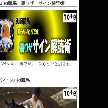
SUIRI競馬 裏ワザ サイン解読術
マジヤバい「裏ワザ」、知らないと損です。
シン・SUIRI競馬