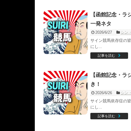
【函館記念・ラジオ
一発ネタ
2026/6/27
シン
サイン競馬依存症の皆
にし...
記事を読む
【函館記念・ラジ
き！
2026/6/26
シン
サイン競馬依存症の皆
にし...
記事を読む