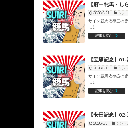
【府中牝馬・しら
2026/6/21
シン
サイン競馬依存症の皆
にし...
記事を読む
【宝塚記念】01-
2026/6/13
シン
サイン競馬依存症の皆
にし...
記事を読む
【安田記念】02
2026/6/5
シン・