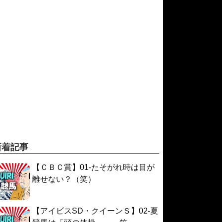
新着記事
【ＣＢＣ賞】01-たそがれ時は目が
離せない？（笑）
【アイビスSD・クイーンＳ】02-夏