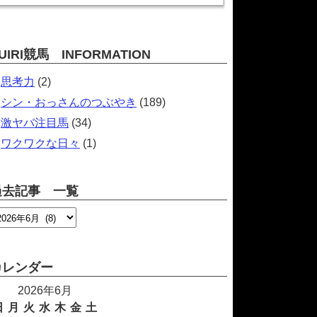
UIRI競馬 INFORMATION
思考力
(2)
シン・おっさんのつぶやき
(189)
激ヤバ注目馬
(34)
ワクワクな日々
(1)
過去記事 一覧
カレンダー
2026年6月
日
月
火
水
木
金
土