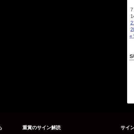
7
1
2
2
«
S
も
重賞のサイン解読
サイ