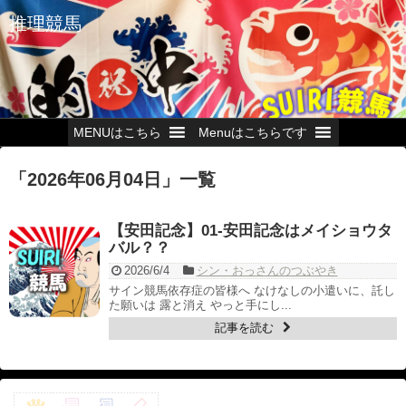
推理競馬
MENUはこちら
Menuはこちらです
「
2026年06月04日
」
一覧
【安田記念】01-安田記念はメイショウタ
バル？？
2026/6/4
シン・おっさんのつぶやき
サイン競馬依存症の皆様へ なけなしの小遣いに、託し
た願いは 露と消え やっと手にし...
記事を読む