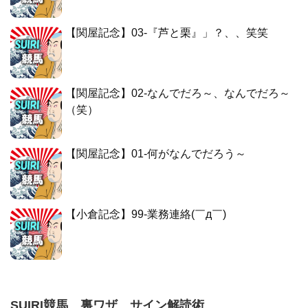
【関屋記念】03-『芦と栗』」？、、笑笑
【関屋記念】02-なんでだろ～、なんでだろ～
（笑）
【関屋記念】01-何がなんでだろう～
【小倉記念】99-業務連絡(￣д￣)
SUIRI競馬 裏ワザ サイン解読術