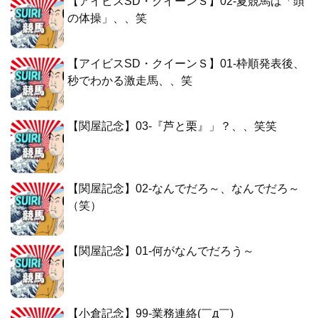
【アイビスSD・クイーンＳ】02-夏競馬は「頭
の体操」、、笑
【アイビスSD・クイーンＳ】01-枠順発表後、
秒でわかる激走馬、、笑
【関屋記念】03-『芦と栗』」？、、笑笑
【関屋記念】02-なんでだろ～、なんでだろ～
（笑）
【関屋記念】01-何がなんでだろう～
【小倉記念】99-業務連絡(￣д￣)