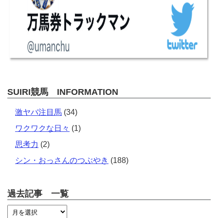
SUIRI競馬 INFORMATION
激ヤバ注目馬
(34)
ワクワクな日々
(1)
思考力
(2)
シン・おっさんのつぶやき
(188)
過去記事 一覧