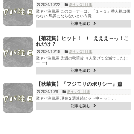
2024/10/22
激ヤバ注目馬
激ヤバ注目馬 このコーナーは、「１～３」番人気は扱
わない 馬券にならないという意...
記事を読む
【菊花賞】ヒット！ / えええ～っ！こ
れだけ？
2024/10/18
激ヤバ注目馬
激ヤバ注目馬 先週の秋華賞 ４人挙げて全滅でした(；
一_一) ...
記事を読む
【秋華賞】『フジモリのポリシー』篇
2024/10/9
激ヤバ注目馬
激ヤバ注目馬 現在２週連続ヒット中～っ！ ...
記事を読む