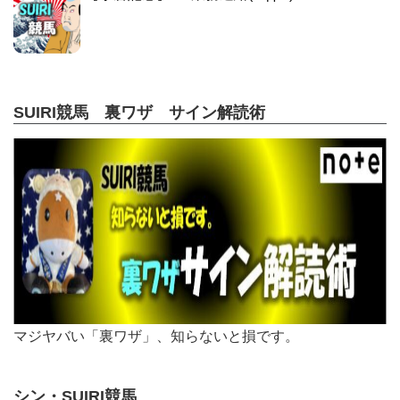
SUIRI競馬 裏ワザ サイン解読術
マジヤバい「裏ワザ」、知らないと損です。
シン・SUIRI競馬