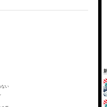
わない
ん