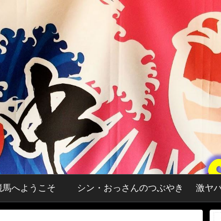
RI競馬へようこそ
シン・おっさんのつぶやき
激ヤ