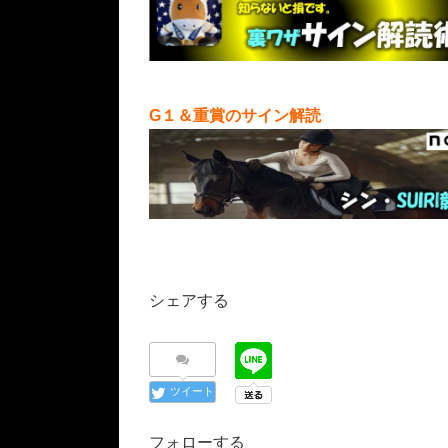
G１＆重賞のサイン解読
シェアする
ツイート
フォローする