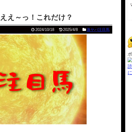
えええ～っ！これだけ？
2024/10/18
2025/4/8
激ヤバ注目馬