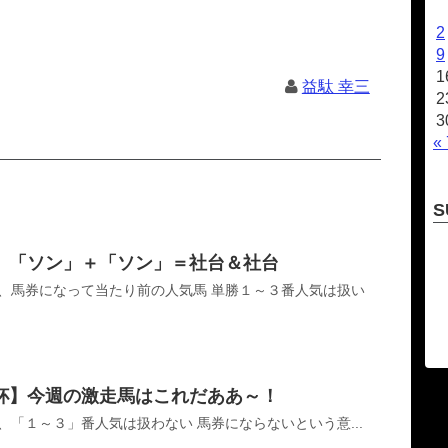
2
9
1
益駄 幸三
2
3
«
S
】「ソン」＋「ソン」＝社台＆社台
は、馬券になって当たり前の人気馬 単勝１～３番人気は扱い
杯】今週の激走馬はこれだああ～！
、「１～３」番人気は扱わない 馬券にならないという意...