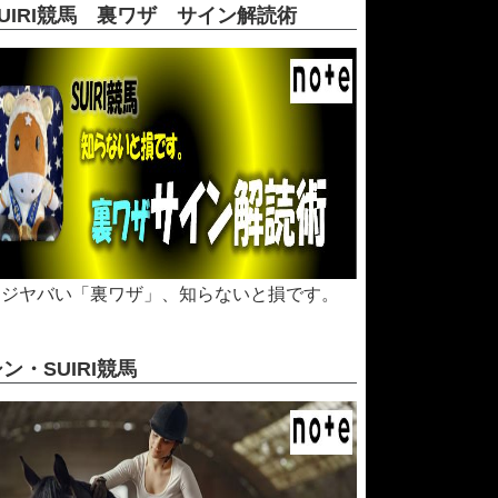
SUIRI競馬 裏ワザ サイン解読術
マジヤバい「裏ワザ」、知らないと損です。
シン・SUIRI競馬