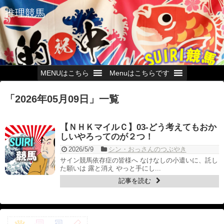
推理競馬
MENUはこちら
Menuはこちらです
「
2026年05月09日
」
一覧
【ＮＨＫマイルＣ】03-どう考えてもおか
しいやろってのが２つ！
2026/5/9
シン・おっさんのつぶやき
サイン競馬依存症の皆様へ なけなしの小遣いに、託し
た願いは 露と消え やっと手にし...
記事を読む