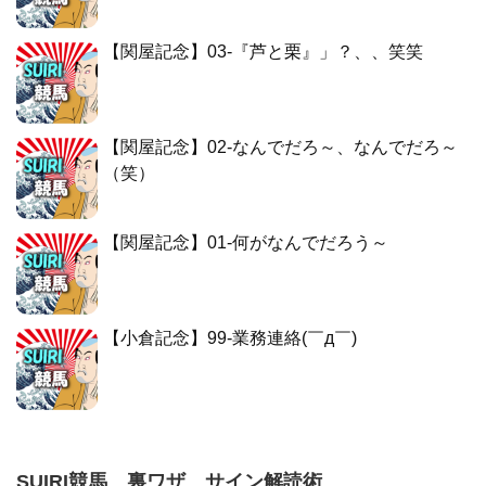
【関屋記念】03-『芦と栗』」？、、笑笑
【関屋記念】02-なんでだろ～、なんでだろ～
（笑）
【関屋記念】01-何がなんでだろう～
【小倉記念】99-業務連絡(￣д￣)
SUIRI競馬 裏ワザ サイン解読術